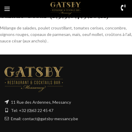
Salade César (1,3,5,6,7,9,10,11)
Mélange de salades, poulet croustillant, tomates cerises, concombre,
oignons rouges, copeaux de parmesan, mais, oeuf mollet, croûtons à l’ail,
sauce césar (aux anchois) .
11 Rue des Ardennes, Messancy
Tel: +32 (0)63 22 45 47
Email: contact@gatsby-messancy.be