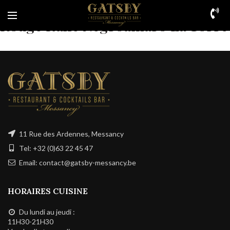
Rouge Italie Negroamaro La Torre
11 Rue des Ardennes, Messancy
Tel: +32 (0)63 22 45 47
Email: contact@gatsby-messancy.be
HORAIRES CUISINE
Du lundi au jeudi :
11H30-21H30