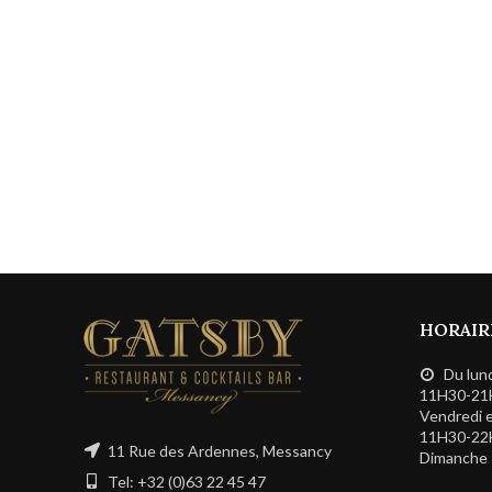
HORAIR
Du lundi
11H30-21
Vendredi e
11H30-22
11 Rue des Ardennes, Messancy
Dimanche 
Tel: +32 (0)63 22 45 47