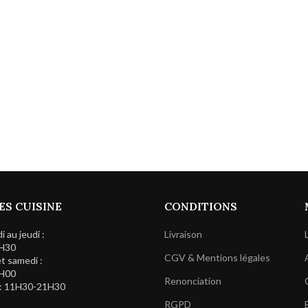
ES CUISINE
CONDITIONS
 au jeudi :
Livraison
H30
CGV & Mentions légales
t samedi :
H00
Renonciation
: 11H30-21H30
RGPD