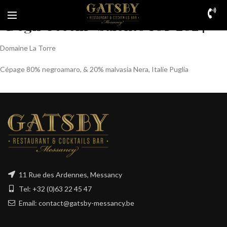
“Degli Uccelli” Salento IGP 2024
Domaine La Torre
Cépage 80% negroamaro, & 20% malvasia Nera, Italie Puglia
11 Rue des Ardennes, Messancy
Tel: +32 (0)63 22 45 47
Email: contact@gatsby-messancy.be