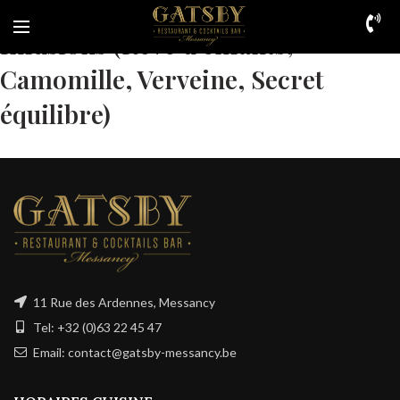
Infusions (Rêve d’enfants,
Camomille, Verveine, Secret
équilibre)
11 Rue des Ardennes, Messancy
Tel: +32 (0)63 22 45 47
Email: contact@gatsby-messancy.be